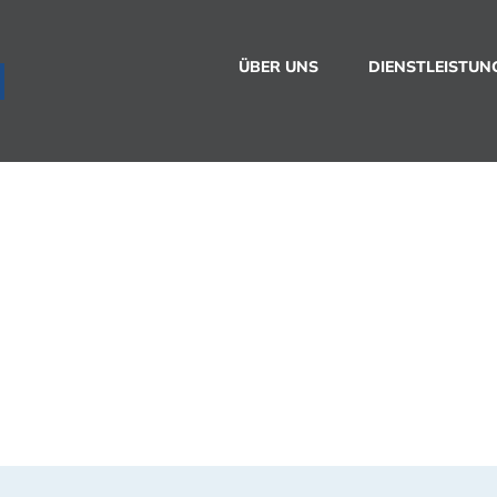
ÜBER UNS
DIENSTLEISTUN
 und Bauendreini
ssen!