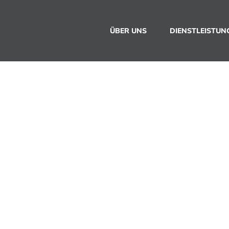
ÜBER UNS
DIENSTLEISTUN
: Die Bedeutung 
en Reinigung in 
estfalen