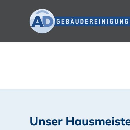
Skip
to
content
Hausmeister
Unser Hausmeiste