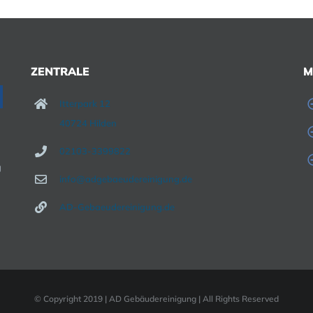
ZENTRALE
M
Itterpark 12
40724 Hilden
02103-3399822
g
info@adgebaeudereinigung.de
AD-Gebaeudereinigung.de
© Copyright 2019 | AD Gebäudereinigung | All Rights Reserved